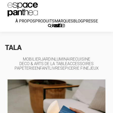
À PROPOS
PRODUITS
MARQUES
BLOG
PRESSE
TALA
MOBILIER
JARDIN
LUMINAIRE
CUISINE
DECO & ARTS DE LA TABLE
ACCESSOIRES
PAPETERIE
ENFANT
LIVRES
EPICERIE FINE
JEUX