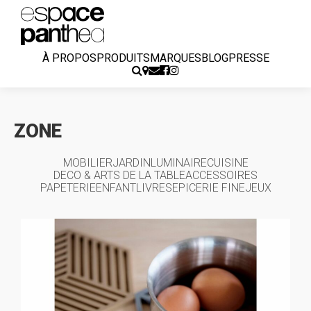
À PROPOS
PRODUITS
MARQUES
BLOG
PRESSE
ZONE
MOBILIER
JARDIN
LUMINAIRE
CUISINE
DECO & ARTS DE LA TABLE
ACCESSOIRES
PAPETERIE
ENFANT
LIVRES
EPICERIE FINE
JEUX