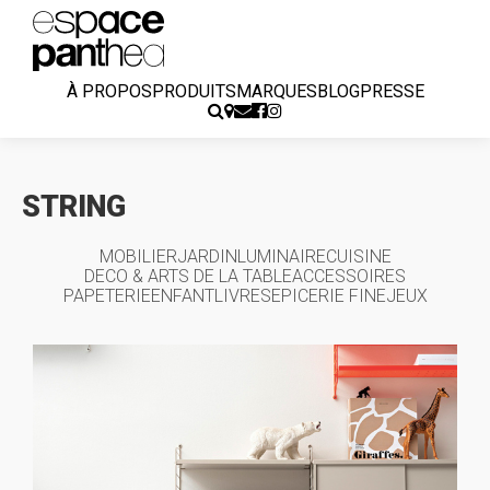
À PROPOS
PRODUITS
MARQUES
BLOG
PRESSE
STRING
MOBILIER
JARDIN
LUMINAIRE
CUISINE
DECO & ARTS DE LA TABLE
ACCESSOIRES
PAPETERIE
ENFANT
LIVRES
EPICERIE FINE
JEUX